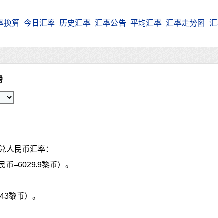
率换算
今日汇率
历史汇率
汇率公告
平均汇率
汇率走势图
汇
镑
P兑人民币汇率：
民币=6029.9黎币）。
843黎币）。