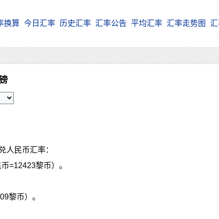
率换算
今日汇率
历史汇率
汇率公告
平均汇率
汇率走势图
汇
嫩镑
P兑人民币汇率：
币=12423黎币）。
109黎币）。