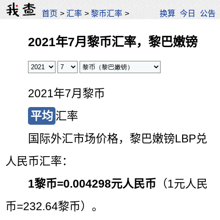
首页
>
汇率
>
黎币汇率
>
换算
今日
公告
2021年7月黎币汇率，黎巴嫩镑
2021年7月黎币
平均
汇率
国际外汇市场价格，黎巴嫩镑LBP兑
人民币汇率：
1黎币=
0.004298元人民币
（1元人民
币=232.64黎币）。