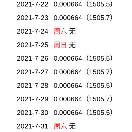
2021-7-22 0.000664（1505.5）
2021-7-23 0.000664（1505.7）
2021-7-24
周六
无
2021-7-25
周日
无
2021-7-26 0.000664（1505.5）
2021-7-27 0.000664（1505.7）
2021-7-28 0.000664（1505.5）
2021-7-29 0.000664（1505.7）
2021-7-30 0.000664（1505.5）
2021-7-31
周六
无