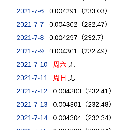
2021-7-6
0.004291（233.03）
2021-7-7
0.004302（232.47）
2021-7-8
0.004297（232.7）
2021-7-9
0.004301（232.49）
2021-7-10
周六
无
2021-7-11
周日
无
2021-7-12
0.004303（232.41）
2021-7-13
0.004301（232.48）
2021-7-14
0.004304（232.34）