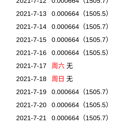
2021-7-12 0.000664（1505.7）
2021-7-13 0.000664（1505.5）
2021-7-14 0.000664（1505.7）
2021-7-15 0.000664（1505.7）
2021-7-16 0.000664（1505.5）
2021-7-17
周六
无
2021-7-18
周日
无
2021-7-19 0.000664（1505.7）
2021-7-20 0.000664（1505.5）
2021-7-21 0.000664（1505.7）