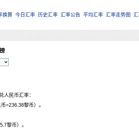
率换算
今日汇率
历史汇率
汇率公告
平均汇率
汇率走势图
汇
嫩镑
P兑人民币汇率：
币=236.38黎币）。
05.7黎币）。