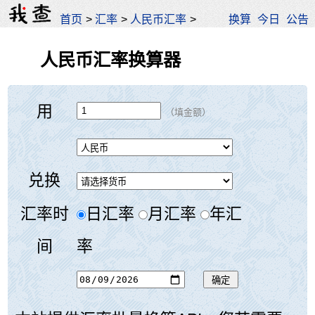
首页
>
汇率
>
人民币汇率
>
换算
今日
公告
人民币汇率换算器
用
（填金额）
兑换
汇率时
日汇率
月汇率
年汇
间
率