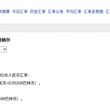
率换算
今日汇率
历史汇率
汇率公告
平均汇率
汇率走势图
汇
第纳尔
HD兑人民币汇率：
币=0.05208巴林币）。
3698巴林币）。