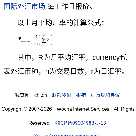
国际外汇市场
每工作日报价。
以上月平均汇率的计算公式：
其中，R为月平均汇率，currency代
表外汇币种，n为交易日数，r为日汇率。
我查网 chl.cn
联系我们 报错 提意见和建议
Copyright © 2007-2026 Wocha Internet Services All Rights
Reserved
渝ICP备09004988号-13