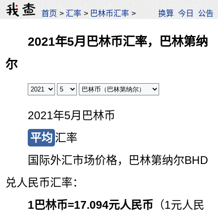
首页
>
汇率
>
巴林币汇率
>
换算
今日
公告
2021年5月巴林币汇率，巴林第纳
尔
2021年5月巴林币
平均
汇率
国际外汇市场价格，巴林第纳尔BHD
兑人民币汇率：
1巴林币=
17.094元人民币
（1元人民