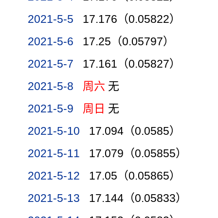
2021-5-5
17.176（0.05822）
2021-5-6
17.25（0.05797）
2021-5-7
17.161（0.05827）
2021-5-8
周六
无
2021-5-9
周日
无
2021-5-10
17.094（0.0585）
2021-5-11
17.079（0.05855）
2021-5-12
17.05（0.05865）
2021-5-13
17.144（0.05833）