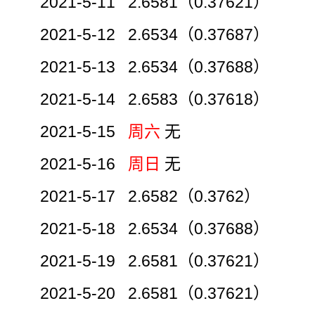
2021-5-11 2.6581（0.37621）
2021-5-12 2.6534（0.37687）
2021-5-13 2.6534（0.37688）
2021-5-14 2.6583（0.37618）
2021-5-15
周六
无
2021-5-16
周日
无
2021-5-17 2.6582（0.3762）
2021-5-18 2.6534（0.37688）
2021-5-19 2.6581（0.37621）
2021-5-20 2.6581（0.37621）