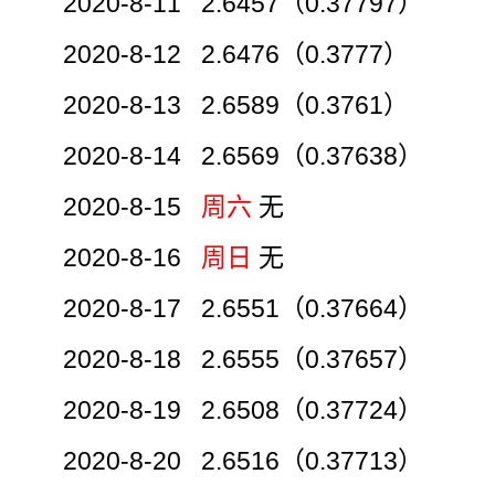
2020-8-11 2.6457（0.37797）
2020-8-12 2.6476（0.3777）
2020-8-13 2.6589（0.3761）
2020-8-14 2.6569（0.37638）
2020-8-15
周六
无
2020-8-16
周日
无
2020-8-17 2.6551（0.37664）
2020-8-18 2.6555（0.37657）
2020-8-19 2.6508（0.37724）
2020-8-20 2.6516（0.37713）