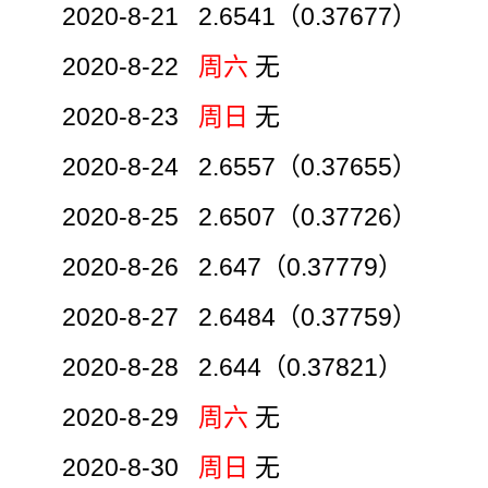
2020-8-21 2.6541（0.37677）
2020-8-22
周六
无
2020-8-23
周日
无
2020-8-24 2.6557（0.37655）
2020-8-25 2.6507（0.37726）
2020-8-26 2.647（0.37779）
2020-8-27 2.6484（0.37759）
2020-8-28 2.644（0.37821）
2020-8-29
周六
无
2020-8-30
周日
无