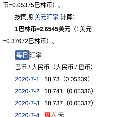
币=0.05375巴林币）。
按同期
美元汇率
计算：
1巴林币=2.6545美元
（1美元
=0.37672巴林币）。
每日
汇率
巴币 / 人民币（人民币 / 巴币）
2020-7-1
18.73（0.05339）
2020-7-2
18.741（0.05336）
2020-7-3
18.737（0.05337）
2020-7-4
周六
无