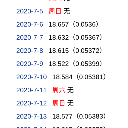
2020-7-5
周日
无
2020-7-6
18.657（0.0536）
2020-7-7
18.632（0.05367）
2020-7-8
18.615（0.05372）
2020-7-9
18.522（0.05399）
2020-7-10
18.584（0.05381）
2020-7-11
周六
无
2020-7-12
周日
无
2020-7-13
18.577（0.05383）