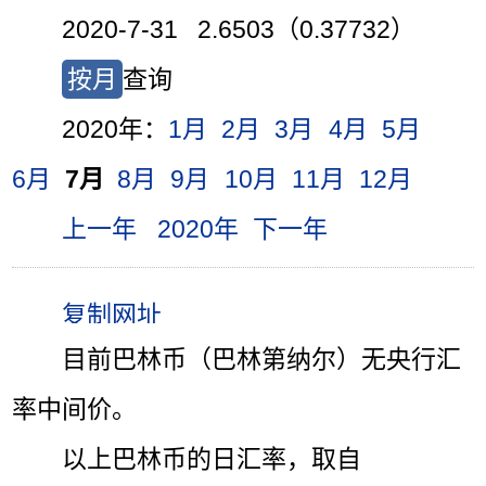
2020-7-31 2.6503（0.37732）
按月
查询
2020年：
1月
2月
3月
4月
5月
6月
7月
8月
9月
10月
11月
12月
上一年
2020年
下一年
目前巴林币（巴林第纳尔）无央行汇
率中间价。
以上巴林币的日汇率，取自