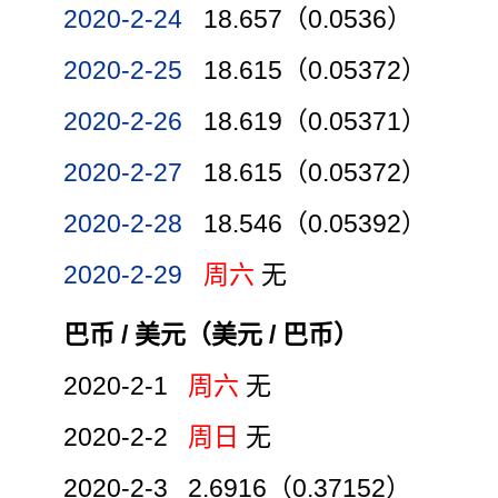
2020-2-24
18.657（0.0536）
2020-2-25
18.615（0.05372）
2020-2-26
18.619（0.05371）
2020-2-27
18.615（0.05372）
2020-2-28
18.546（0.05392）
2020-2-29
周六
无
巴币 / 美元（美元 / 巴币）
2020-2-1
周六
无
2020-2-2
周日
无
2020-2-3 2.6916（0.37152）