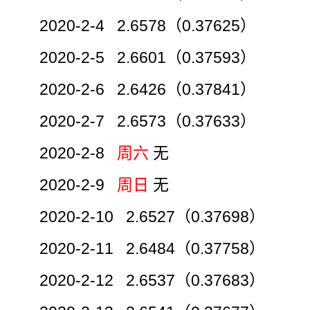
2020-2-4 2.6578（0.37625）
2020-2-5 2.6601（0.37593）
2020-2-6 2.6426（0.37841）
2020-2-7 2.6573（0.37633）
2020-2-8
周六
无
2020-2-9
周日
无
2020-2-10 2.6527（0.37698）
2020-2-11 2.6484（0.37758）
2020-2-12 2.6537（0.37683）