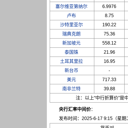
塞尔维亚第纳尔
6.9976
卢布
8.75
沙特里亚尔
190.22
瑞典克朗
75.36
新加坡元
558.12
泰国铢
21.96
土耳其里拉
16.95
新台币
-
美元
717.33
南非兰特
39.88
注：以上“中行折算价”
央行汇率中间价
：
发布时间：2025-6-17 9:15（星
货币对