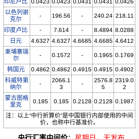
印尼卢比
0.0423
0.0423
0.0431
0.0431
0.0426
以色列谢
-
196.56
-
240.24
218.11
克尔
印度卢比
-
7.614
-
8.4894
8.0288
日元
4.6327
4.6327
4.6685
4.6685
4.6412
柬埔寨瑞
-
0.1572
-
0.1965
0.1769
尔
韩国元
0.4862
0.4862
0.4915
0.4915
0.4902
科威特第
2066.1
2576.8
2319.0
-
-
纳尔
3
5
2
蒙古图格
0.185
0.185
0.2128
0.2128
0.1987
里克
注：以上“中行折算价”是中国银行内部使用的中间
价，也称中行基准价。
央行汇率中间价
：
星期日
，无发布