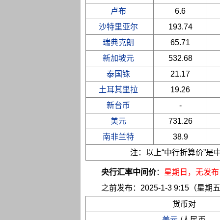
卢布
6.6
沙特里亚尔
193.74
瑞典克朗
65.71
新加坡元
532.68
泰国铢
21.17
土耳其里拉
19.26
新台币
-
美元
731.26
南非兰特
38.9
注：以上“中行折算价”
央行汇率中间价
：
星期日
，无发布
之前发布：2025-1-3 9:15（星期
货币对
美元
/人民币