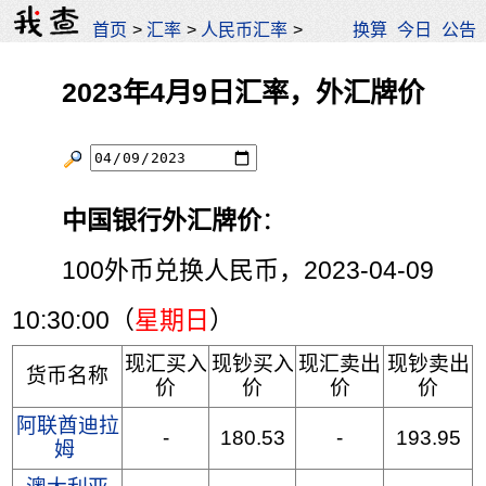
首页
>
汇率
>
人民币汇率
>
换算
今日
公告
2023年4月9日汇率，外汇牌价
中国银行外汇牌价
：
100外币兑换人民币，2023-04-09
10:30:00（
星期日
）
现汇买入
现钞买入
现汇卖出
现钞卖出
货币名称
价
价
价
价
阿联酋迪拉
-
180.53
-
193.95
姆