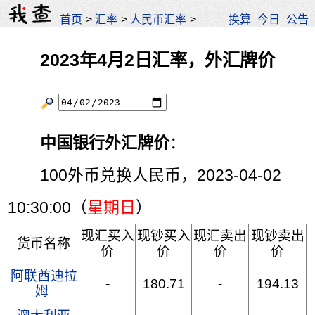
首页
>
汇率
>
人民币汇率
>
换算
今日
公告
2023年4月2日汇率，外汇牌价
中国银行外汇牌价
：
100外币兑换人民币，2023-04-02
10:30:00（
星期日
）
现汇买入
现钞买入
现汇卖出
现钞卖出
货币名称
价
价
价
价
阿联酋迪拉
-
180.71
-
194.13
姆