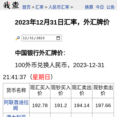
首页
>
汇率
>
人民币汇率
>
换算
今日
公告
2023年12月31日汇率，外汇牌价
中国银行外汇牌价
：
100外币兑换人民币，2023-12-31
21:41:37（
星期日
）
现汇买入
现钞买入
现汇卖出
现钞卖出
货币名称
价
价
价
价
阿联酋迪拉
192.78
191.2
194.14
197.66
姆