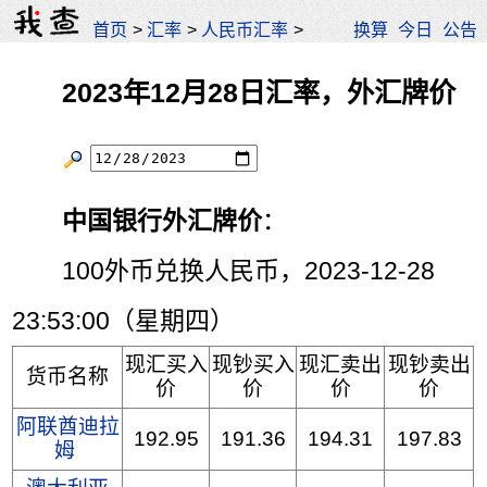
首页
>
汇率
>
人民币汇率
>
换算
今日
公告
2023年12月28日汇率，外汇牌价
中国银行外汇牌价
：
100外币兑换人民币，2023-12-28
23:53:00（星期四）
现汇买入
现钞买入
现汇卖出
现钞卖出
货币名称
价
价
价
价
阿联酋迪拉
192.95
191.36
194.31
197.83
姆