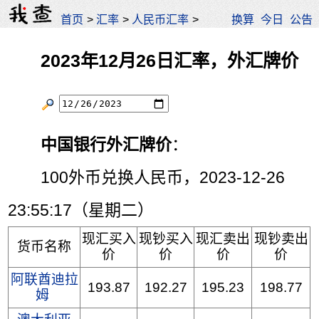
首页
>
汇率
>
人民币汇率
>
换算
今日
公告
2023年12月26日汇率，外汇牌价
中国银行外汇牌价
：
100外币兑换人民币，2023-12-26
23:55:17（星期二）
现汇买入
现钞买入
现汇卖出
现钞卖出
货币名称
价
价
价
价
阿联酋迪拉
193.87
192.27
195.23
198.77
姆