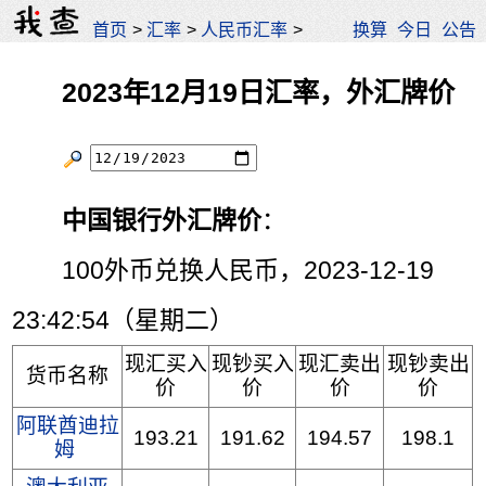
首页
>
汇率
>
人民币汇率
>
换算
今日
公告
2023年12月19日汇率，外汇牌价
中国银行外汇牌价
：
100外币兑换人民币，2023-12-19
23:42:54（星期二）
现汇买入
现钞买入
现汇卖出
现钞卖出
货币名称
价
价
价
价
阿联酋迪拉
193.21
191.62
194.57
198.1
姆