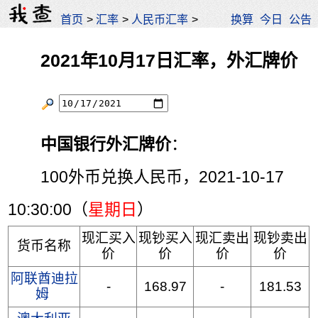
首页
>
汇率
>
人民币汇率
>
换算
今日
公告
2021年10月17日汇率，外汇牌价
中国银行外汇牌价
：
100外币兑换人民币，2021-10-17
10:30:00（
星期日
）
现汇买入
现钞买入
现汇卖出
现钞卖出
货币名称
价
价
价
价
阿联酋迪拉
-
168.97
-
181.53
姆