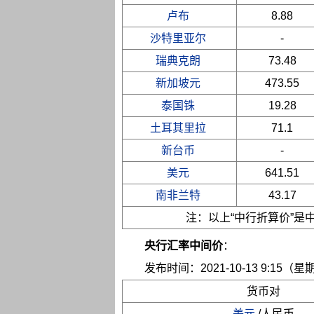
卢布
8.88
沙特里亚尔
-
瑞典克朗
73.48
新加坡元
473.55
泰国铢
19.28
土耳其里拉
71.1
新台币
-
美元
641.51
南非兰特
43.17
注：以上“中行折算价”
央行汇率中间价
：
发布时间：2021-10-13 9:15（星
货币对
美元
/人民币