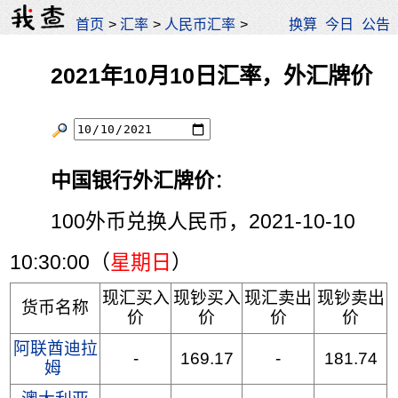
首页
>
汇率
>
人民币汇率
>
换算
今日
公告
2021年10月10日汇率，外汇牌价
中国银行外汇牌价
：
100外币兑换人民币，2021-10-10
10:30:00（
星期日
）
现汇买入
现钞买入
现汇卖出
现钞卖出
货币名称
价
价
价
价
阿联酋迪拉
-
169.17
-
181.74
姆