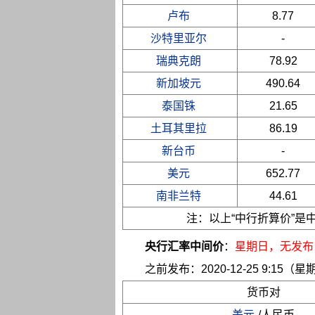
卢布
8.77
沙特里亚尔
-
瑞典克朗
78.92
新加坡元
490.64
泰国铢
21.65
土耳其里拉
86.19
新台币
-
美元
652.77
南非兰特
44.61
注：以上“中行折算价”
央行汇率中间价
：
星期日
，无发布
之前发布：2020-12-25 9:15（星
货币对
美元
/人民币