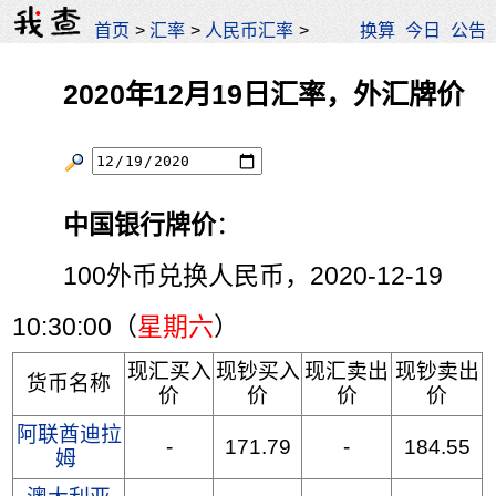
首页
>
汇率
>
人民币汇率
>
换算
今日
公告
2020年12月19日汇率，外汇牌价
中国银行牌价
：
100外币兑换人民币，2020-12-19
10:30:00（
星期六
）
现汇买入
现钞买入
现汇卖出
现钞卖出
货币名称
价
价
价
价
阿联酋迪拉
-
171.79
-
184.55
姆