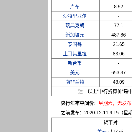
卢布
8.92
沙特里亚尔
-
瑞典克朗
77.1
新加坡元
487.86
泰国铢
21.65
土耳其里拉
83.06
新台币
-
美元
653.37
南非兰特
43.09
注：以上“中行折算价”
央行汇率中间价
：
星期六
，无发布
之前发布：2020-12-11 9:15（星
货币对
美元
/人民币