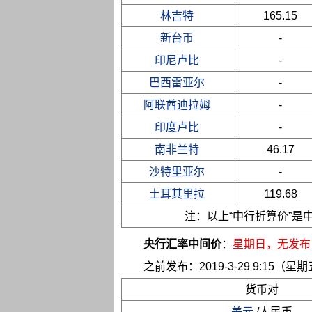
林吉特
165.15
新台币
-
印尼卢比
-
巴西雷亚尔
-
阿联酋迪拉姆
-
印度卢比
-
南非兰特
46.17
沙特里亚尔
-
土耳其里拉
119.68
注：以上“中行折算价”
央行汇率中间价
：
星期日
，无发布
之前发布：2019-3-29 9:15（星
货币对
美元
/人民币