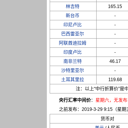
林吉特
165.15
新台币
-
印尼卢比
-
巴西雷亚尔
-
阿联酋迪拉姆
-
印度卢比
-
南非兰特
46.17
沙特里亚尔
-
土耳其里拉
119.68
注：以上“中行折算价”
央行汇率中间价
：
星期六
，无发布
之前发布：2019-3-29 9:15（星
货币对
美元
/人民币