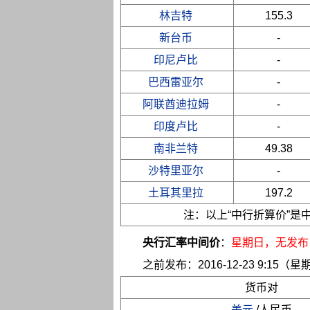
林吉特
155.3
新台币
-
印尼卢比
-
巴西雷亚尔
-
阿联酋迪拉姆
-
印度卢比
-
南非兰特
49.38
沙特里亚尔
-
土耳其里拉
197.2
注：以上“中行折算价”
央行汇率中间价
：
星期日
，无发布
之前发布：2016-12-23 9:15（星
货币对
美元
/人民币